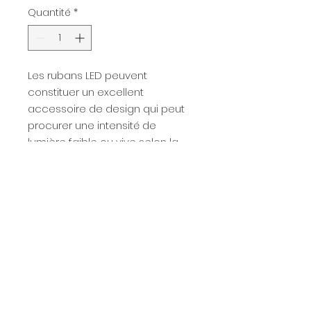
Quantité
*
Les rubans LED peuvent
constituer un excellent
accessoire de design qui peut
procurer une intensité de
lumière faible ou vive selon la
puissance utilisée. Leur utilisation
est variée et l'installation est très
simple. Leur consommation en
électricité est très faible.
Fiche technique
Téléchargez
la fiche technique
Caractéristiques
de ce produit.
techniques