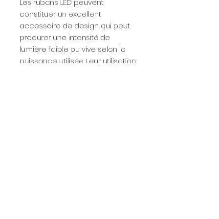
Les rubans LED peuvent
constituer un excellent
accessoire de design qui peut
procurer une intensité de
lumière faible ou vive selon la
puissance utilisée. Leur utilisation
est variée et l'installation est très
simple. Leur consommation en
électricité est très faible.
Fiche technique
Téléchargez
la fiche technique
Caractéristiques
de ce produit.
techniques
Tension : DC24V
Couleur du PCB : Blanc
Largeur : 50 mm
Hauteur : 25 mm