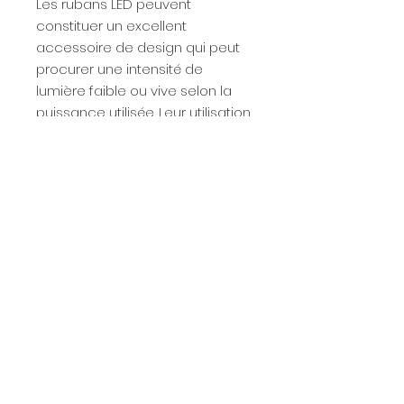
Les rubans LED peuvent
constituer un excellent
accessoire de design qui peut
procurer une intensité de
lumière faible ou vive selon la
puissance utilisée. Leur utilisation
est variée et l'installation est très
simple. Leur consommation en
électricité est très faible.
Fiche technique
Téléchargez
la fiche technique
Caractéristiques
de ce produit.
techniques
Tension : 24V
Couleur du PCB : Blanc
Adhésif : 3M
Largeur : 8 mm