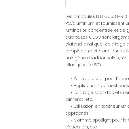
Les ampoules LED GU5.3 MR16 
PC/aluminium et fournissent u
luminosité concentrée et de 
qualité. Les GU5.3 sont largem
plafond, ainsi que l’éclairage
remplacement d’anciennes G
halogènes traditionnelles, réa
allant jusqu’à 80%.
• Éclairage spot pour l’acce
• Applications domestiques
• Éclairage spot d’objets sens
aliments, etc.
• Utilisation en extérieur, u
appropriés
• Comme spotlight pour le b
d’escaliers, etc…