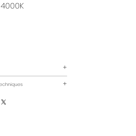
 4000K
he technique de ce produit.
techniques