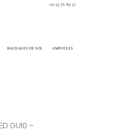
09 53 76 89 57
BALISAGES DE SOL
AMPOULES
ED GU10 –