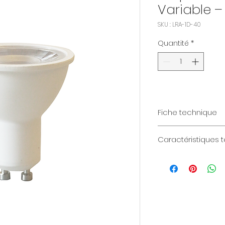
Variable –
SKU : LRA-1D-40
Quantité
*
Fiche technique
Téléchargez la fic
Caractéristiques 
Puissance (W): 5W
Angle: 38 °
IP: IP20
RA: 83
Lumen: 692
Variable: 20%>100%