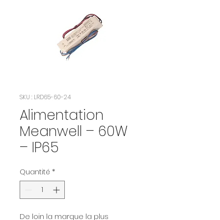
SKU : LRD65-60-24
Alimentation
Meanwell – 60W
– IP65
Quantité
*
De loin la marque la plus