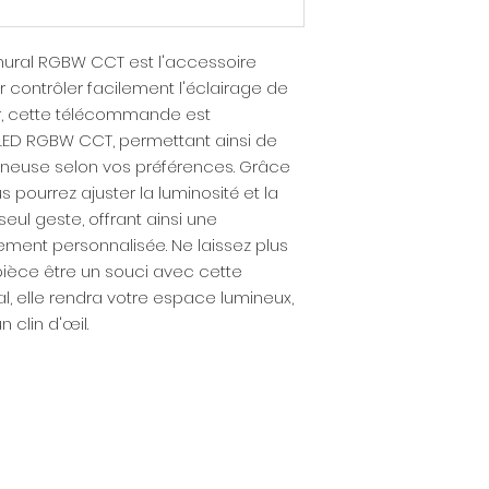
Lumières applicab
RGB, RGBW, RGBW
Dimensions : 86x
ural RGBW CCT est l'accessoire
Compatibilité : L
 contrôler facilement l'éclairage de
LRC-R5S-RGBW
ler, cette télécommande est
Distance RF : 30mè
LED RGBW CCT, permettant ainsi de
ineuse selon vos préférences. Grâce
 pourrez ajuster la luminosité et la
eul geste, offrant ainsi une
ement personnalisée. Ne laissez plus
 pièce être un souci avec cette
, elle rendra votre espace lumineux,
 clin d'œil.